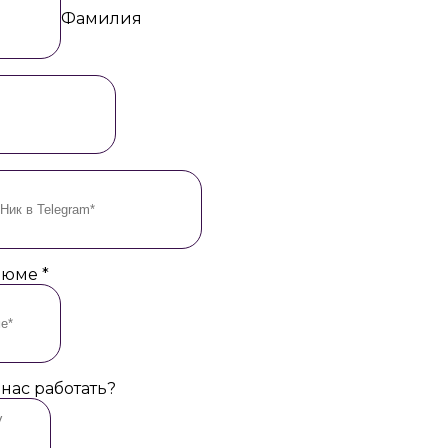
Фамилия
езюме
*
 нас работать?