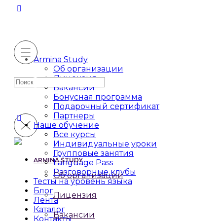
Armina Study
Об организации
Лицензия
Искать:
Вакансии
Бонусная программа
Подарочный сертификат
Партнеры
Наше обучение
Все курсы
Индивидуальные уроки
Групповые занятия
ARMINA STUDY
Language Pass
Разговорные клубы
Об организации
Тесты на уровень языка
Блог
Лицензия
Лента
Каталог
Вакансии
Контакты