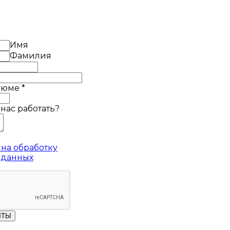
Имя
Фамилия
езюме
*
 нас работать?
на обработку
 данных
ЧТЫ