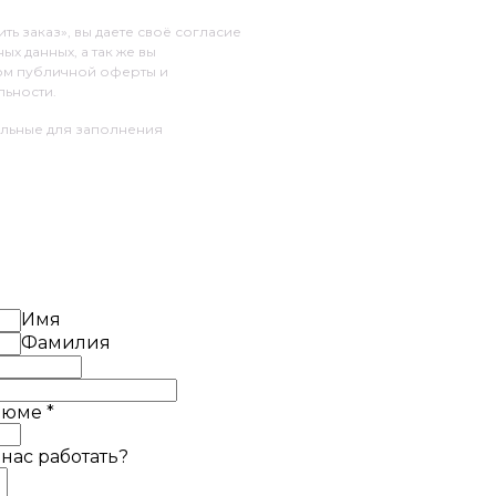
ь заказ», вы даете своё согласие
х данных, а так же вы
ом публичной оферты и
ьности.
ельные для заполнения
Имя
Фамилия
езюме
*
 нас работать?