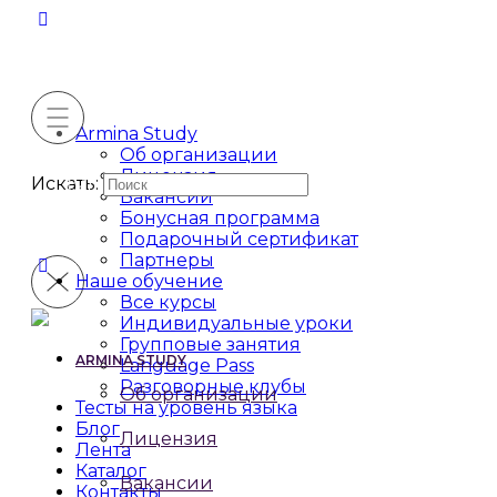
Armina Study
Об организации
Лицензия
Искать:
Вакансии
Бонусная программа
Подарочный сертификат
Партнеры
Наше обучение
Все курсы
Индивидуальные уроки
Групповые занятия
ARMINA STUDY
Language Pass
Разговорные клубы
Об организации
Тесты на уровень языка
Блог
Лицензия
Лента
Каталог
Вакансии
Контакты