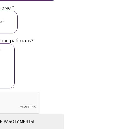
езюме
*
 нас работать?
Ь РАБОТУ МЕЧТЫ