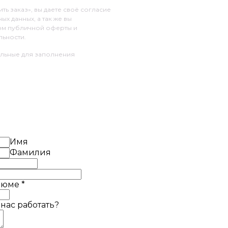
ь заказ», вы даете своё согласие
х данных, а так же вы
ом публичной оферты и
ьности.
ельные для заполнения
Имя
Фамилия
езюме
*
 нас работать?