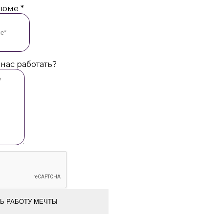
езюме
*
 нас работать?
Ь РАБОТУ МЕЧТЫ