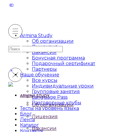
Armina Study
Об организации
Лицензия
Искать:
Вакансии
Бонусная программа
Подарочный сертификат
Партнеры
Наше обучение
Все курсы
Индивидуальные уроки
Групповые занятия
ARMINA STUDY
Language Pass
Разговорные клубы
Об организации
Тесты на уровень языка
Блог
Лицензия
Лента
Каталог
Вакансии
Контакты