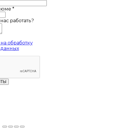
езюме
*
 нас работать?
на обработку
 данных
ЧТЫ