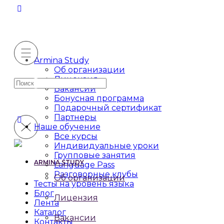
Armina Study
Об организации
Лицензия
Искать:
Вакансии
Бонусная программа
Подарочный сертификат
Партнеры
Наше обучение
Все курсы
Индивидуальные уроки
Групповые занятия
ARMINA STUDY
Language Pass
Разговорные клубы
Об организации
Тесты на уровень языка
Блог
Лицензия
Лента
Каталог
Вакансии
Контакты