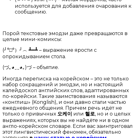
используется для добавления очарования к
сообщению.
Порой текстовые эмодзи даже превращаются в
целые мини-комиксы:
(╯°□°）╯︵ ┻━┻ – выражение ярости с
опрокидыванием стола.
(づ｡◕‿‿◕｡)づ – объятие.
Иногда переписка на корейском – это не только
набор сокращений и эмодзи, но и настоящий
калейдоскоп английских слов, адаптированных
по-корейски. Такие заимствования называются
«конглиш» (Konglish), и они давно стали частью
ежедневного общения. Причем речь идёт не
только о привычных
오케이
или
헬로
, но и о целых
выражениях, которых вы не найдёте ни в одном
англо-корейском словаре. Если вас заинтриговал
этот лингвистический феномен, обязательно
загляните
в
нашу статью о корейском