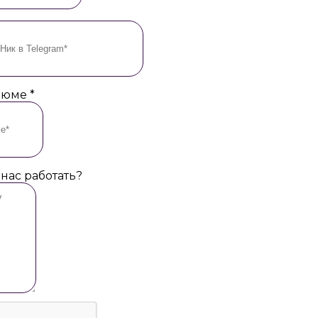
езюме
*
 нас работать?