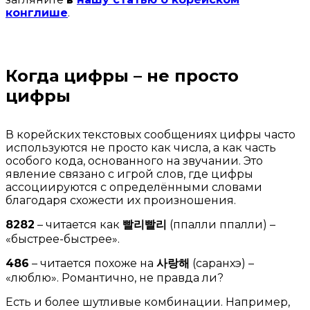
конглише
.
Когда цифры
–
не просто
цифры
В корейских текстовых сообщениях цифры часто
используются не просто как числа, а как часть
особого кода, основанного на звучании. Это
явление связано с игрой слов, где цифры
ассоциируются с определёнными словами
благодаря схожести их произношения.
8282
– читается как
빨리빨리
(ппалли ппалли) –
«быстрее-быстрее».
486
– читается похоже на
사랑해
(саранхэ) –
«люблю». Романтично, не правда ли?
Есть и более шутливые комбинации. Например,