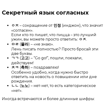
Секретный язык согласных
ㅇㅈ
– сокращение от
인정
(инджон), что значит
«согласен».
Если кто-то пишет, что пицца – это лучший
ужин, вы можете просто ответить:
ㅇㅈ
.
ㅁㄹ
(
몰라
) – «не знаю».
Лень писать полностью? Просто бросай эти
две буквы.
ㄱㄱ
(
고고
) – “Go go!”, пошли, поехали,
действуем!
ㅊㅋ
(
축하
) – поздравляю!
Особенно удобно, когда нужно быстро
ответить на новость о повышении или дне
рождения.
ㄴㄴ
(
노노
) – нет-нет, то есть категорическое
«нет».
Иногда встречаются и более длинные шифры: