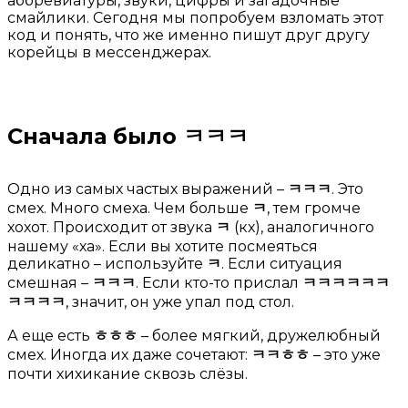
аббревиатуры, звуки, цифры и загадочные
смайлики. Сегодня мы попробуем взломать этот
код и понять, что же именно пишут друг другу
корейцы в мессенджерах.
Сначала было
ㅋㅋㅋ
Одно из самых частых выражений –
ㅋㅋㅋ
. Это
смех. Много смеха. Чем больше
ㅋ
, тем громче
хохот. Происходит от звука
ㅋ
(кх), аналогичного
нашему «ха». Если вы хотите посмеяться
деликатно – используйте
ㅋ
. Если ситуация
смешная –
ㅋㅋㅋ
. Если кто-то прислал
ㅋㅋㅋㅋㅋㅋ
ㅋㅋㅋㅋ
, значит, он уже упал под стол.
А еще есть
ㅎㅎㅎ
– более мягкий, дружелюбный
смех. Иногда их даже сочетают:
ㅋㅋㅎㅎ
– это уже
почти хихикание сквозь слёзы.