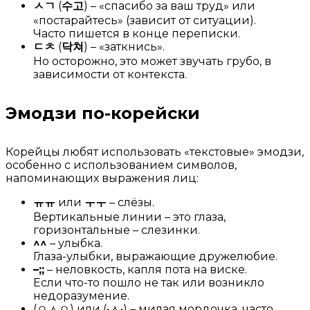
ㅅㄱ
(
수고
) – «спасибо за ваш труд» или
«постарайтесь» (зависит от ситуации).
Часто пишется в конце переписки.
ㄷㅊ
(
닥쳐
) – «заткнись».
Но осторожно, это может звучать грубо, в
зависимости от контекста.
Эмодзи по-корейски
Корейцы любят использовать «текстовые» эмодзи,
особенно с использованием символов,
напоминающих выражения лиц:
ㅠㅠ
или
ㅜㅜ
– слёзы.
Вертикальные линии – это глаза,
горизонтальные – слезинки.
^^
– улыбка.
Глаза-улыбки, выражающие дружелюбие.
–;;
– неловкость, капля пота на виске.
Если что-то пошло не так или возникло
недоразумение.
(ㅇㅅㅇ) или (•ㅅ•) – милая мордочка, часто