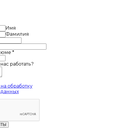
Имя
Фамилия
езюме
*
 нас работать?
на обработку
 данных
ЧТЫ