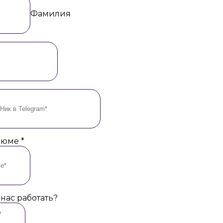
Фамилия
езюме
*
 нас работать?