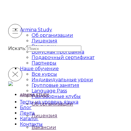
Armina Study
Об организации
Лицензия
Вакансии
Искать:
Бонусная программа
Подарочный сертификат
Партнеры
Наше обучение
Все курсы
Индивидуальные уроки
Групповые занятия
Language Pass
ARMINA STUDY
Разговорные клубы
Тесты на уровень языка
Об организации
Блог
Лента
Лицензия
Каталог
Контакты
Вакансии