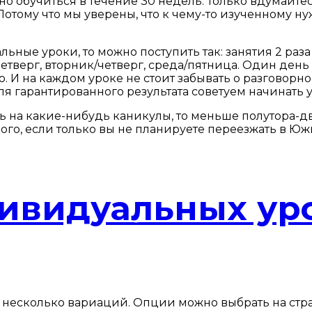
о обучиться в течение 30 недель. Только вдумайтесь
тому что мы уверены, что к чему-то изученному нуж
ные уроки, то можно поступить так: занятия 2 раз
тверг, вторник/четверг, среда/пятница. Один день
. И на каждом уроке не стоит забывать о разговорно
Для гарантированного результата советуем начинать у
ь на какие-нибудь каникулы, то меньше полутора-дв
го, если только вы не планируете переезжать в Юж
дивидуальных ур
т несколько вариаций. Опции можно выбрать на стр