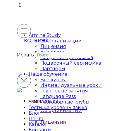
Armina Study
КОРЗИНА
Об организации
Лицензия
Вакансии
Искать:
Бонусная программа
Подарочный сертификат
Партнеры
Наше обучение
Все курсы
Индивидуальные уроки
Групповые занятия
Language Pass
ARMINA STUDY
Разговорные клубы
Тесты на уровень языка
Об организации
Блог
Лента
Лицензия
Каталог
Контакты