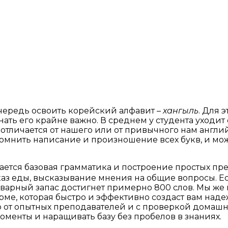
очередь освоить корейский алфавит –
хангыль
. Для 
ать его крайне важно. В среднем у студента уходит о
отличается от нашего или от привычного нам английс
помнить написание и произношение всех букв, и мож
чается базовая грамматика и построение простых п
каз еды, высказывание мнения на общие вопросы. Ес
оварный запас достигнет примерно 800 слов. Мы же
орме, которая быстро и эффективно создаст вам над
 от опытных преподавателей и с проверкой домашне
оменты и наращивать базу без пробелов в знаниях.