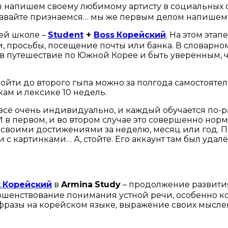
Мы напишем своему любимому артисту в социальных 
 давайте признаемся… мы же первым делом напишем 
ей школе –
Student
+
Boss
Корейский
. На этом эта
 просьбы, посещение почты или банка. В словарном 
в путешествие по Южной Корее и быть уверенным, ч
дойти до второго гыпа можно за полгода самостояте
ам и лексике 10 недель.
 всё очень индивидуально, и каждый обучается по-ра
 И в первом, и во втором случае это совершенно нор
и своими достижениями за неделю, месяц или год. П
 с картинками… А, стойте. Его аккаунт там был уда
t
Корейский
в
Armina
Study
– продолжение развития
шенствование понимания устной речи, особенно ко
разы на корейском языке, выражение своих мысле