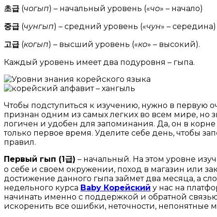
초급
(
чогып
) – начальный уровень («
чо
» – начало)
중급
(
чунгып
) – средний уровень («
чун
» – середина)
고급
(
когып
) – высший уровень («
ко
» – высокий).
Каждый уровень имеет два подуровня – гыпа.
Чтобы подступиться к изучению, нужно в первую 
признан одним из самых легких во всем мире, но зн
логичен и удобен для запоминания. Да, он в корне 
только первое время. Уделите себе день, чтобы за
правил.
Первый гып (1급)
– начальный. На этом уровне изу
о себе и своем окружении, поход в магазин или за
достижение данного гыпа займет два месяца, а сл
недельного курса
Baby Корейский
у нас на платф
начинать именно с поддержкой и обратной связью
искоренить все ошибки, неточности, непонятные м