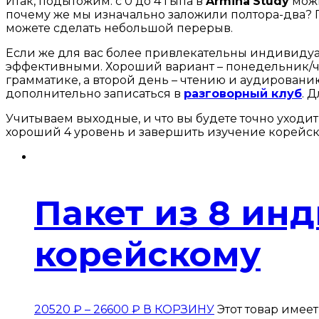
Итак, подытожим: с 0 до 4 гыпа в
Armina
Study
можн
почему же мы изначально заложили полтора-два? По
можете сделать небольшой перерыв.
Если же для вас более привлекательны индивидуаль
эффективными. Хороший вариант – понедельник/че
грамматике, а второй день – чтению и аудированию
дополнительно записаться в
разговорный клуб
. 
Учитываем выходные, и что вы будете точно уходит
хороший 4 уровень и завершить изучение корейско
Пакет из 8 ин
корейскому
20520
₽
–
26600
₽
В КОРЗИНУ
Этот товар имее