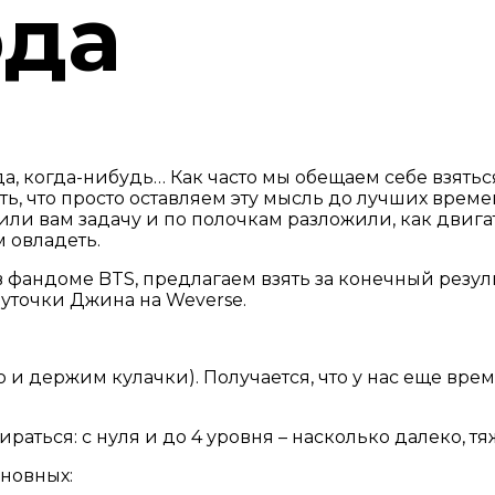
ода
, когда-нибудь… Как часто мы обещаем себе взяться з
ить, что просто оставляем эту мысль до лучших вре
чили вам задачу и по полочкам разложили, как двиг
м овладеть.
в фандоме BTS, предлагаем взять за конечный результ
шуточки Джина на Weverse.
о и держим кулачки). Получается, что у нас еще вре
ираться: с нуля и до 4 уровня – насколько далеко, т
сновных: