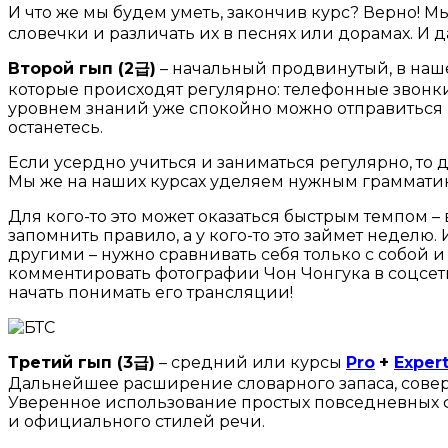
И что же мы будем уметь, закончив курс? Верно! 
словечки и различать их в песнях или дорамах. И
Второй гып (2
급
)
– начальный продвинутый, в наш
которые происходят регулярно: телефонные звонки,
уровнем знаний уже спокойно можно отправиться 
останетесь.
Если усердно учиться и заниматься регулярно, то 
Мы же на наших курсах уделяем нужным грамматик
Для кого-то это может оказаться быстрым темпом –
запомнить правило, а у кого-то это займет неделю.
другими – нужно сравнивать себя только с собой 
комментировать фотографии Чон Чонгука в соцсети
начать понимать его трансляции!
Третий гып (3
급
)
– средний или курсы
Pro
+
Exper
Дальнейшее расширение словарного запаса, совер
Уверенное использование простых повседневных ф
и официального стилей речи.