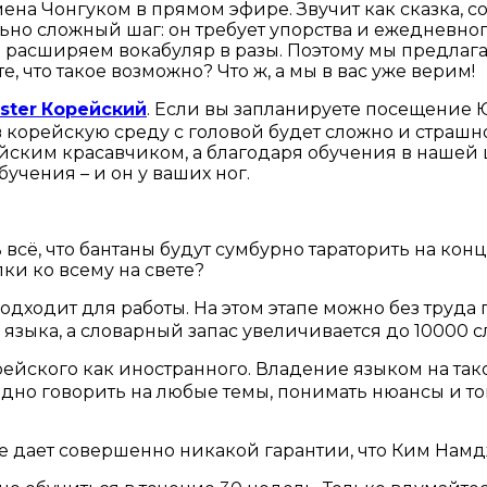
на Чонгуком в прямом эфире. Звучит как сказка, сог
льно сложный шаг: он требует упорства и ежедневно
и расширяем вокабуляр в разы. Поэтому мы предлага
, что такое возможно? Что ж, а мы в вас уже верим!
ster
Корейский
. Если вы запланируете посещение 
 в корейскую среду с головой будет сложно и страш
йским красавчиком, а благодаря обучения в нашей ш
бучения – и он у ваших ног.
сё, что бантаны будут сумбурно тараторить на конце
и ко всему на свете?
дходит для работы. На этом этапе можно без труда
зыка, а словарный запас увеличивается до 10000 сл
ейского как иностранного. Владение языком на тако
дно говорить на любые темы, понимать нюансы и тон
е дает совершенно никакой гарантии, что Ким Намдж