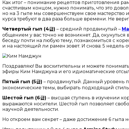
Как итог – понимание рецептов приготовления раме
счастливым концом, нужно понимать, что это дово
но на 3 гыпе мы совершенствуем свое мастерство 
курса требуют в два раза больше времени. Не верите
Четвертый гып (4
급
)
– средний продвинутый –
Ma
общением у вас точно не возникнет. Да, окунуться
беседу почти на любую тему, познакомиться с коре
и на настоящий ли рамен зовет. И снова: 5 недель о
Поздравляю! Вы восхитительны и можете понимать в
эфиры Ким Намджуна и его идиоматические отсылк
Пятый гып (5
급
)
– продвинутый. Данный уровень по
экономические темы, выбирать подходящий стиль я
Шестой гып (6
급
)
– высшая ступень в изучении кор
выражаются носители. Шестой гып позволяет свобо
научной деятельности.
Но откроем вам секрет – даже достижение 6 гыпа н