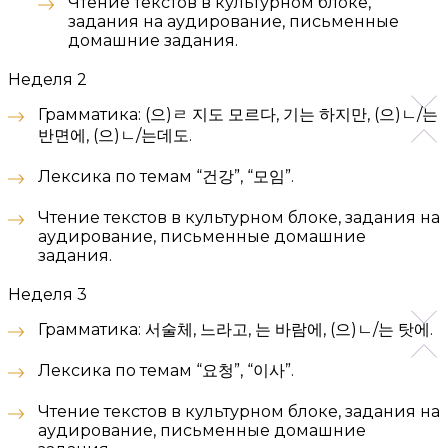
Чтение текстов в культурном блоке,
задания на аудирование, письменные
домашние задания.
Неделя 2
Грамматика: (으)ㄹ 지도 모르다, 기는 하지만, (으)ㄴ/는
반면에, (으)ㄴ/는데도.
Лексика по темам “건강”, “모임”.
Чтение текстов в культурном блоке, задания на
аудирование, письменные домашние
задания.
Неделя 3
Грамматика: 서술체, 느라고, 는 바람에, (으)ㄴ/는 탓에.
Лексика по темам “요청”, “이사”.
Чтение текстов в культурном блоке, задания на
аудирование, письменные домашние