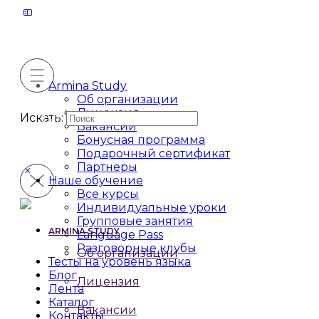
Armina Study
Об организации
Лицензия
Искать:
Вакансии
Бонусная программа
Подарочный сертификат
Партнеры
Наше обучение
Все курсы
Индивидуальные уроки
Групповые занятия
ARMINA STUDY
Language Pass
Разговорные клубы
Об организации
Тесты на уровень языка
Блог
Лицензия
Лента
Каталог
Вакансии
Контакты