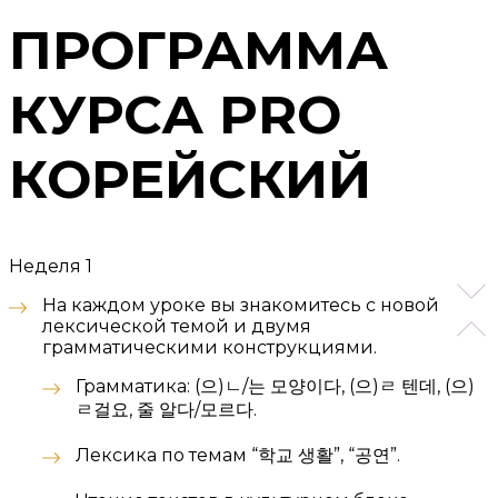
ПРОГРАММА
КУРСА PRO
КОРЕЙСКИЙ
Неделя 1
На каждом уроке вы знакомитесь с новой
лексической темой и двумя
грамматическими конструкциями.
Грамматика: (으)ㄴ/는 모양이다, (으)ㄹ 텐데, (으)
ㄹ걸요, 줄 알다/모르다.
Лексика по темам “학교 생활”, “공연”.