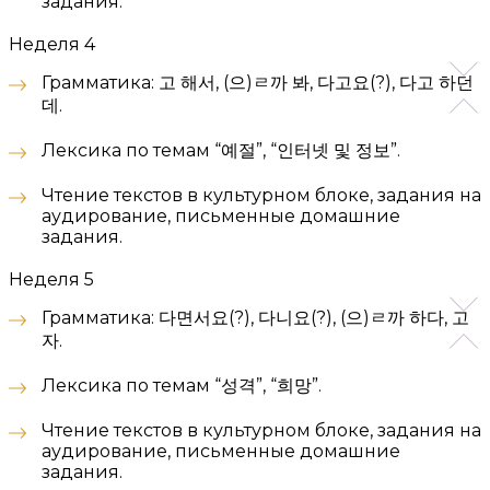
задания.
Неделя 4
Грамматика: 고 해서, (으)ㄹ까 봐, 다고요(?), 다고 하던
데.
Лексика по темам “예절”, “인터넷 및 정보”.
Чтение текстов в культурном блоке, задания на
аудирование, письменные домашние
задания.
Неделя 5
Грамматика: 다면서요(?), 다니요(?), (으)ㄹ까 하다, 고
자.
Лексика по темам “성격”, “희망”.
Чтение текстов в культурном блоке, задания на
аудирование, письменные домашние
задания.