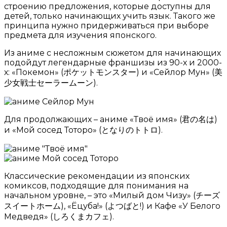
строению предложения, которые доступны для
детей, только начинающих учить язык. Такого же
принципа нужно придерживаться при выборе
предмета
для изучения японского.
Из аниме с несложным сюжетом для начинающих
подойдут легендарные франшизы из 90-х и 2000-
х: «Покемон» (ポケットモンスター) и «Сейлор Мун» (美
少女戦士セーラームーン).
Для продолжающих – аниме «Твоё имя» (君の名は)
и «Мой сосед Тоторо» (となりのトトロ).
Классические рекомендации из японских
комиксов, подходящие для понимания на
начальном уровне, – это «Милый дом Чизу» (チーズ
スイートホーム), «Ёцуба!» (よつばと!) и Кафе «У Белого
Медведя» (しろくまカフェ).