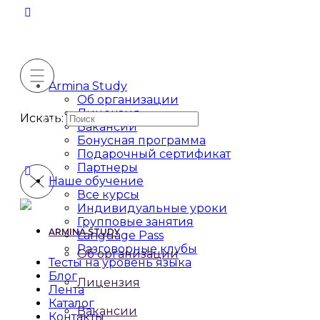
Armina Study
Об организации
Лицензия
Искать:
Вакансии
Бонусная программа
Подарочный сертификат
Партнеры
Наше обучение
Все курсы
Индивидуальные уроки
Групповые занятия
ARMINA STUDY
Language Pass
Разговорные клубы
Об организации
Тесты на уровень языка
Блог
Лицензия
Лента
Каталог
Вакансии
Контакты