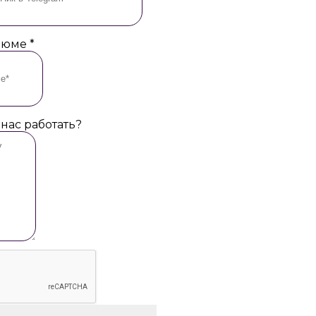
езюме
*
 нас работать?