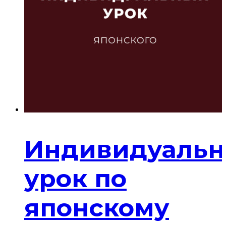
Индивидуаль
урок по
японскому