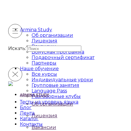
Armina Study
Об организации
Лицензия
Вакансии
Искать:
Бонусная программа
Подарочный сертификат
Партнеры
Наше обучение
Все курсы
Индивидуальные уроки
Групповые занятия
Language Pass
ARMINA STUDY
Разговорные клубы
Тесты на уровень языка
Об организации
Блог
Лента
Лицензия
Каталог
Контакты
Вакансии