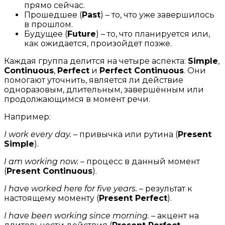
прямо сейчас.
Прошедшее (
Past
) – то, что уже завершилось
в прошлом.
Будущее (
Future
) – то, что планируется или,
как ожидается, произойдет позже.
Каждая группа делится на четыре аспекта:
Simple
,
Continuous
,
Perfect
и
Perfect Continuous
. Они
помогают уточнить, является ли действие
одноразовым, длительным, завершённым или
продолжающимся в момент речи.
Например:
I work every day.
– привычка или рутина (
Present
Simple
).
I am working now.
– процесс в данный момент
(
Present Continuous
).
I have worked here for five years.
– результат к
настоящему моменту (
Present Perfect
).
I have been working since morning.
– акцент на