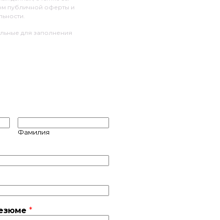
ом публичной оферты и
ьности.
ельные для заполнения
Фамилия
резюме
*