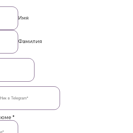
Имя
Фамилия
езюме
*