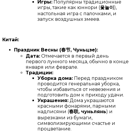
Игры:
Популярны традиционные
игры, такие как юннори (
윷놀이
),
настольная игра с палочками, и
запуск воздушных змеев.
Китай:
Праздник Весны (
春
节
, Чуньцзе):
Дата:
Отмечается в первый день
первого лунного месяца, обычно в конце
января или феврале.
Традиции:
Уборка дома:
Перед праздником
проводится генеральная уборка,
чтобы избавиться от невезения и
подготовить дом к приходу удачи.
Украшения:
Дома украшаются
красными фонарями, парными
надписями (
春
联
, чуньлянь
) и
вырезками из бумаги,
символизирующими счастье и
процветание.