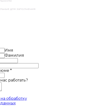
ьности.
ельные для заполнения
Имя
Фамилия
езюме
*
 нас работать?
на обработку
 данных