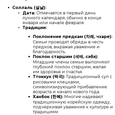
Соллаль (설날):
Дата:
Отмечается в первый день
лунного календаря, обычно в конце
января или начале февраля.
Традиции:
Поклонение предкам (
차례
, чхаре):
Семьи проводят обряды в честь
предков, выражая уважение и
благодарность.
Поклон старшим (
세배
, сэбэ):
Младшие члены семьи выполняют
глубокий поклон старшим, желая
им здоровья и счастья.
Ттоккук (
떡국
):
Традиционный суп с
рисовыми клецками,
символизирующий прибавление
возраста и начало нового года.
Ханбок (
한복
):
Многие надевают
традиционную корейскую одежду,
подчеркивая уважение к культуре и
традициям.