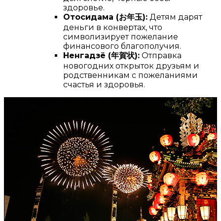
здоровье.
Отосидама (
お年玉
):
Детям дарят
деньги в конвертах, что
символизирует пожелание
финансового благополучия.
Ненгадзё (
年賀状
):
Отправка
новогодних открыток друзьям и
родственникам с пожеланиями
счастья и здоровья.