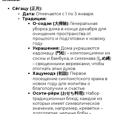
Сёгацу (
正月
):
Дата:
Отмечается с 1 по 3 января.
Традиции:
О-содзи (
大掃除
):
Генеральная
уборка дома в конце декабря для
очищения пространства от
прошлого и подготовки к новому
году.
Украшения:
Дома украшаются
кадомацу (
門松
) – композициями из
сосны и бамбука, и симэнава (
しめ縄
)
– священными веревками, чтобы
отогнать злых духов.
Хацумодэ (
初詣
):
Первое
посещение синтоистского храма в
новом году для молитвы о
благополучии и счастье.
Осэти-рёри (
おせち料理
):
Набор
традиционных блюд, каждое из
которых имеет символическое
значение, например, креветки –
долголетие, черные бобы –