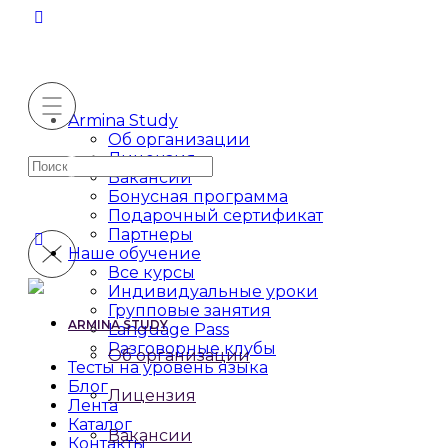
Armina Study
Об организации
Лицензия
Искать:
Вакансии
Бонусная программа
Подарочный сертификат
Партнеры
Наше обучение
Все курсы
Индивидуальные уроки
Групповые занятия
ARMINA STUDY
Language Pass
Разговорные клубы
Об организации
Тесты на уровень языка
Блог
Лицензия
Лента
Каталог
Вакансии
Контакты