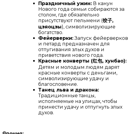
Праздничный ужин:
В канун
Нового года семьи собираются за
столом, где обязательно
присутствуют пельмени (
饺
子
,
цзяоцзы
), символизирующие
богатство.
Фейерверки:
Запуск фейерверков
и петард предназначен для
отпугивания злых духов и
приветствия нового года.
Красные конверты (
红
包
, хунбао):
Детям и молодым людям дарят
красные конверты с деньгами,
символизирующие удачу и
благословение.
Танец льва и дракона:
Традиционные танцы,
исполняемые на улицах, чтобы
принести удачу и отпугнуть злых
духов.
Япония: