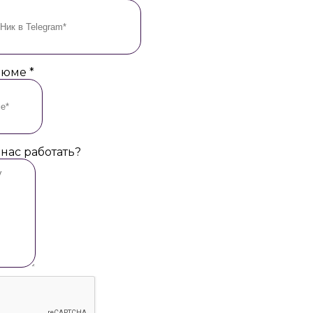
езюме
*
 нас работать?