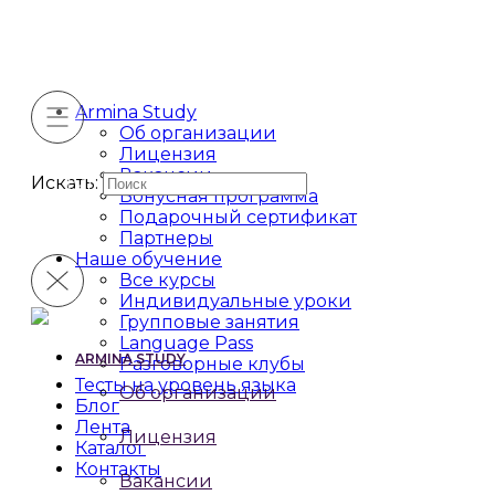
Armina Study
Об организации
Лицензия
Вакансии
Искать:
Бонусная программа
Подарочный сертификат
Партнеры
Наше обучение
Все курсы
Индивидуальные уроки
Групповые занятия
Language Pass
ARMINA STUDY
Разговорные клубы
Тесты на уровень языка
Об организации
Блог
Лента
Лицензия
Каталог
Контакты
Вакансии