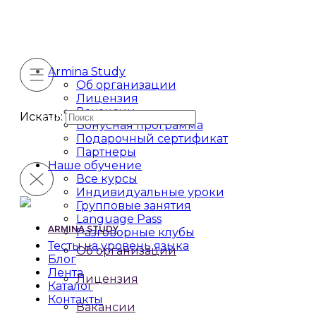
Armina Study
Об организации
Лицензия
Вакансии
Искать:
Бонусная программа
Подарочный сертификат
Партнеры
Наше обучение
Все курсы
Индивидуальные уроки
Групповые занятия
Language Pass
ARMINA STUDY
Разговорные клубы
Тесты на уровень языка
Об организации
Блог
Лента
Лицензия
Каталог
Контакты
Вакансии