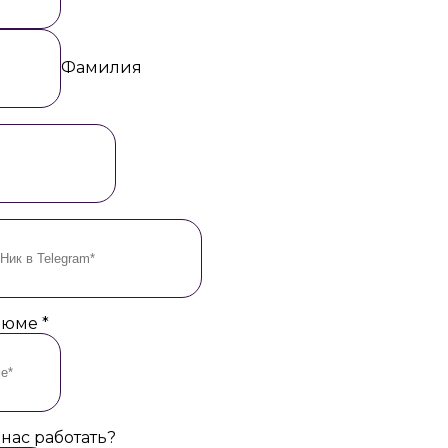
Фамилия
езюме
*
 нас работать?