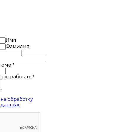
Имя
Фамилия
езюме
*
 нас работать?
на обработку
 данных