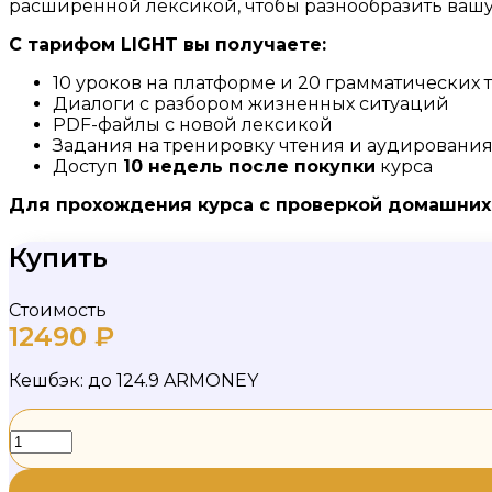
расширенной лексикой, чтобы разнообразить вашу
С тарифом
LIGHT
вы получаете:
10 уроков на платформе и 20 грамматических 
Диалоги с разбором жизненных ситуаций
PDF-файлы с новой лексикой
Задания на тренировку чтения и аудировани
Доступ
10 недель после покупки
курса
Для прохождения курса с проверкой домашних 
Купить
Стоимость
12490
₽
Кешбэк:
до 124.9 ARMONEY
Корейский
3.1
급.
Pro