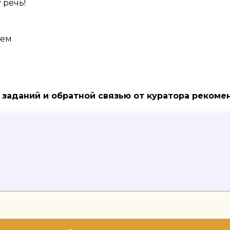
 речь!
тем
я
заданий и обратной связью от куратора реком