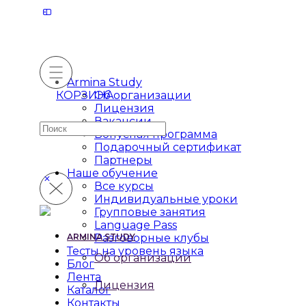
Armina Study
КОРЗИНА
Об организации
Лицензия
Вакансии
Искать:
Бонусная программа
Подарочный сертификат
Партнеры
Наше обучение
Все курсы
Индивидуальные уроки
Групповые занятия
Language Pass
ARMINA STUDY
Разговорные клубы
Тесты на уровень языка
Об организации
Блог
Лента
Лицензия
Каталог
Контакты