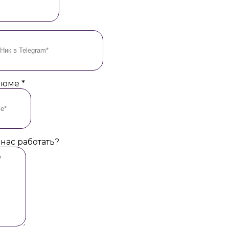
езюме
*
 нас работать?