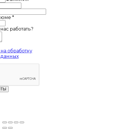
езюме
*
 нас работать?
на обработку
 данных
ЧТЫ