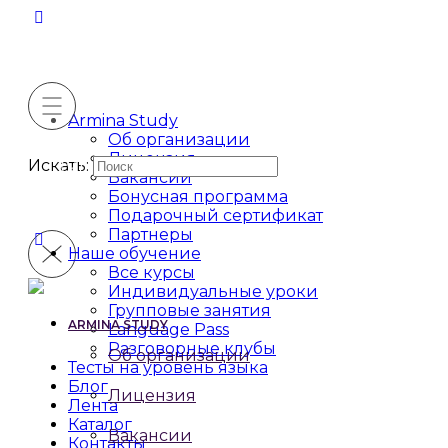
Armina Study
Об организации
Лицензия
Искать:
Вакансии
Бонусная программа
Подарочный сертификат
Партнеры
Наше обучение
Все курсы
Индивидуальные уроки
Групповые занятия
ARMINA STUDY
Language Pass
Разговорные клубы
Об организации
Тесты на уровень языка
Блог
Лицензия
Лента
Каталог
Вакансии
Контакты