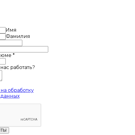
Имя
Фамилия
езюме
*
 нас работать?
на обработку
 данных
ЧТЫ