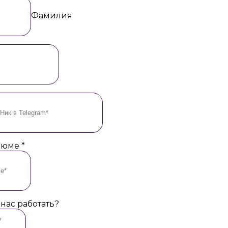
Фамилия
езюме
*
 нас работать?