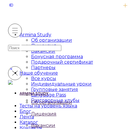
Armina Study
Об организации
Лицензия
Искать:
Вакансии
Бонусная программа
Подарочный сертификат
Партнеры
Наше обучение
Все курсы
Индивидуальные уроки
Групповые занятия
ARMINA STUDY
Language Pass
Разговорные клубы
Об организации
Тесты на уровень языка
Блог
Лицензия
Лента
Каталог
Вакансии
Контакты