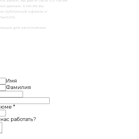
ь заказ», вы даете своё согласие
х данных, а так же вы
ом публичной оферты и
ьности.
ельные для заполнения
Имя
Фамилия
езюме
*
 нас работать?