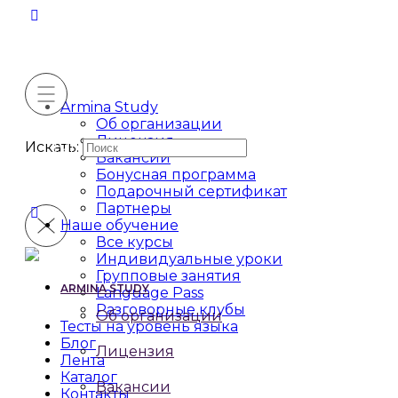
Armina Study
Об организации
Лицензия
Искать:
Вакансии
Бонусная программа
Подарочный сертификат
Партнеры
Наше обучение
Все курсы
Индивидуальные уроки
Групповые занятия
ARMINA STUDY
Language Pass
Разговорные клубы
Об организации
Тесты на уровень языка
Блог
Лицензия
Лента
Каталог
Вакансии
Контакты