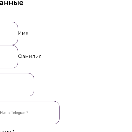
данные
Имя
Фамилия
езюме
*