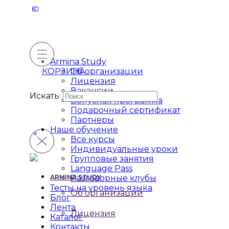
Armina Study
КОРЗИНА
Об организации
Лицензия
Вакансии
Искать:
Бонусная программа
Подарочный сертификат
Партнеры
Наше обучение
Все курсы
Индивидуальные уроки
Групповые занятия
Language Pass
ARMINA STUDY
Разговорные клубы
Тесты на уровень языка
Об организации
Блог
Лента
Лицензия
Каталог
Контакты