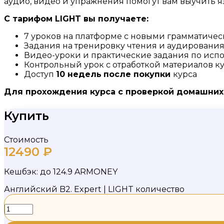
аудио, видео и упражнения помогут вам выучить я
С тарифом
LIGHT
вы получаете:
7 уроков на платформе с новыми грамматиче
Задания на тренировку чтения и аудировани
Видео-уроки и практические задания по исп
Контрольный урок с отработкой материалов к
Доступ
10 недель
после
покупки
курса
Для прохождения курса с проверкой домашних 
Купить
Стоимость
12490
₽
Кешбэк:
до 124.9 ARMONEY
Английский B2. Expert | LIGHT количество