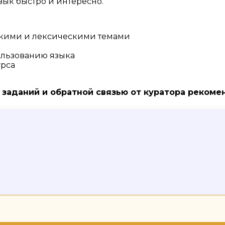
зык быстро и интересно.
скими и лексическими темами
я
ользованию языка
урса
заданий и обратной связью от куратора реком