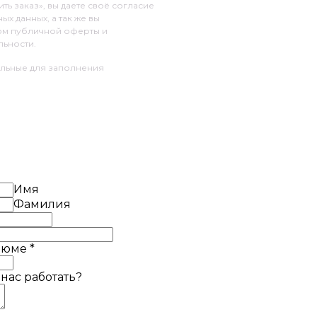
ь заказ», вы даете своё согласие
х данных, а так же вы
ом публичной оферты и
ьности.
ельные для заполнения
Имя
Фамилия
езюме
*
 нас работать?