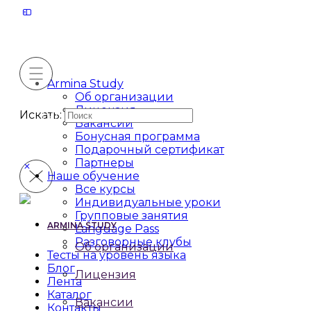
Armina Study
Об организации
Лицензия
Искать:
Вакансии
Бонусная программа
Подарочный сертификат
Партнеры
Наше обучение
Все курсы
Индивидуальные уроки
Групповые занятия
ARMINA STUDY
Language Pass
Разговорные клубы
Об организации
Тесты на уровень языка
Блог
Лицензия
Лента
Каталог
Вакансии
Контакты