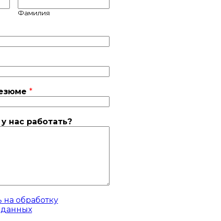
Фамилия
резюме
*
у нас работать?
 на обработку
 данных