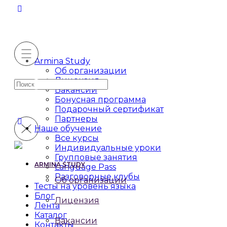
Armina Study
Об организации
Лицензия
Искать:
Вакансии
Бонусная программа
Подарочный сертификат
Партнеры
Наше обучение
Все курсы
Индивидуальные уроки
Групповые занятия
ARMINA STUDY
Language Pass
Разговорные клубы
Об организации
Тесты на уровень языка
Блог
Лицензия
Лента
Каталог
Вакансии
Контакты