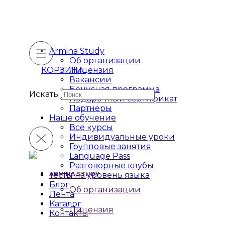
Armina Study
Об организации
КОРЗИНА
Лицензия
Вакансии
Бонусная программа
Искать:
Подарочный сертификат
Партнеры
Наше обучение
Все курсы
Индивидуальные уроки
Групповые занятия
Language Pass
Разговорные клубы
Тесты на уровень языка
ARMINA STUDY
Блог
Об организации
Лента
Каталог
Лицензия
Контакты