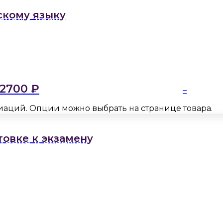
скому языку
2700
₽
–
риаций. Опции можно выбрать на странице товара.
овке к экзамену