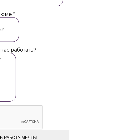
езюме
*
 нас работать?
Ь РАБОТУ МЕЧТЫ