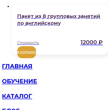
Пакет из 8 групповых занятий
по английскому
12000
₽
Этот
В КОРЗИНУ
товар
имеет
ГЛАВНАЯ
несколько
вариаций.
Опции
можно
ОБУЧЕНИЕ
выбрать
на
странице
КАТАЛОГ
товара.