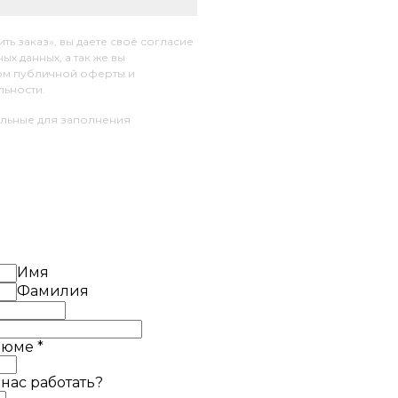
ь заказ», вы даете своё согласие
х данных, а так же вы
ом публичной оферты и
ьности.
ельные для заполнения
Имя
Фамилия
езюме
*
 нас работать?