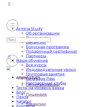
Armina Study
Об организации
Лицензия
Искать:
Вакансии
Бонусная программа
Подарочный сертификат
Партнеры
Наше обучение
Все курсы
Индивидуальные уроки
Групповые занятия
ARMINA STUDY
Language Pass
Разговорные клубы
Об организации
Тесты на уровень языка
Блог
Лицензия
Лента
Каталог
Вакансии
Контакты