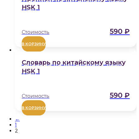
вариаций.
HSK 1
Опции
можно
выбрать
на
590
₽
странице
товара.
В КОРЗИНУ
Словарь по китайскому языку
HSK 1
590
₽
В КОРЗИНУ
←
1
2