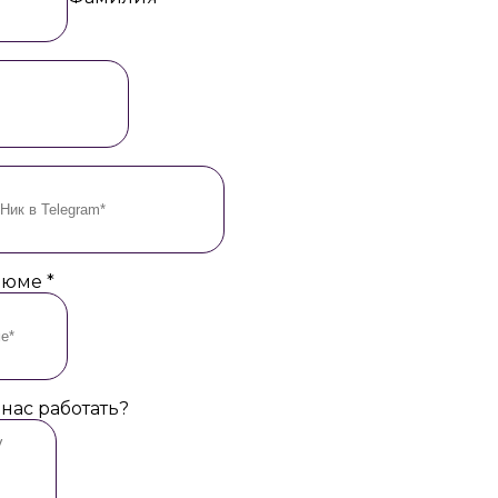
езюме
*
 нас работать?