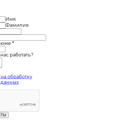
Имя
Фамилия
езюме
*
 нас работать?
на обработку
 данных
ЧТЫ