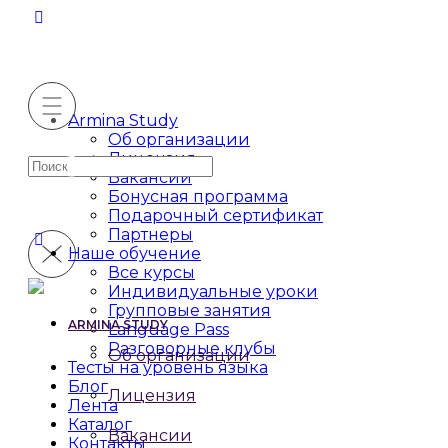
Armina Study
Об организации
Лицензия
Искать:
Вакансии
Бонусная программа
Подарочный сертификат
Партнеры
Наше обучение
Все курсы
Индивидуальные уроки
Групповые занятия
ARMINA STUDY
Language Pass
Разговорные клубы
Об организации
Тесты на уровень языка
Блог
Лицензия
Лента
Каталог
Вакансии
Контакты