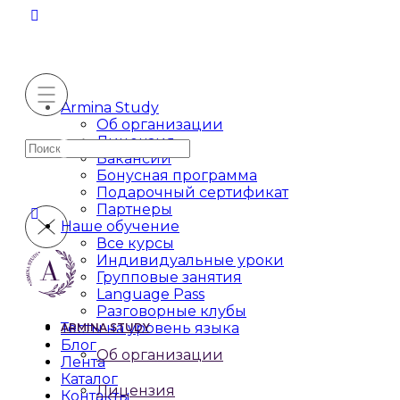
Armina Study
Об организации
Лицензия
Искать:
Вакансии
Бонусная программа
Подарочный сертификат
Партнеры
Наше обучение
Все курсы
Индивидуальные уроки
Групповые занятия
Language Pass
Разговорные клубы
Тесты на уровень языка
ARMINA STUDY
Блог
Об организации
Лента
Каталог
Лицензия
Контакты