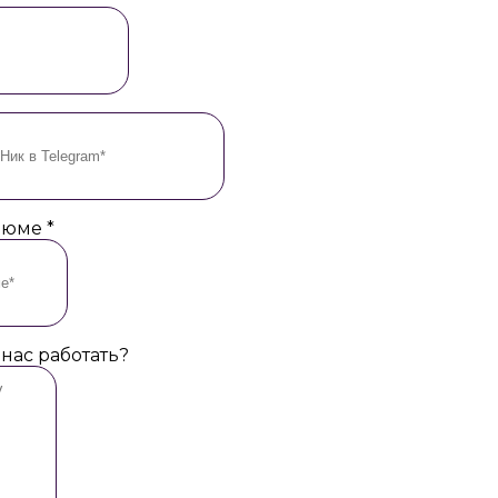
езюме
*
 нас работать?