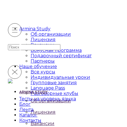
Armina Study
Об организации
Лицензия
Вакансии
Искать:
Бонусная программа
Подарочный сертификат
Партнеры
Наше обучение
Все курсы
Индивидуальные уроки
Групповые занятия
Language Pass
ARMINA STUDY
Разговорные клубы
Тесты на уровень языка
Об организации
Блог
Лента
Лицензия
Каталог
Контакты
Вакансии