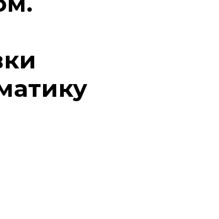
ом.
вки
матику