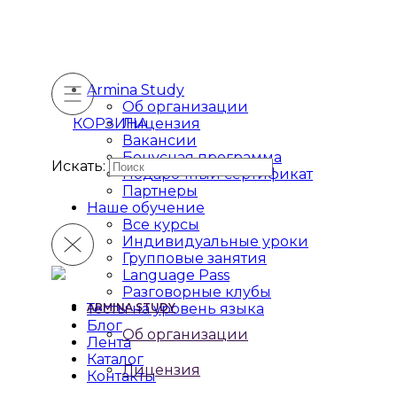
Armina Study
Об организации
КОРЗИНА
Лицензия
Вакансии
Бонусная программа
Искать:
Подарочный сертификат
Партнеры
Наше обучение
Все курсы
Индивидуальные уроки
Групповые занятия
Language Pass
Разговорные клубы
Тесты на уровень языка
ARMINA STUDY
Блог
Об организации
Лента
Каталог
Лицензия
Контакты