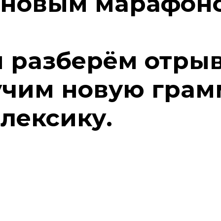
 новым марафон
 разберём отры
учим новую грам
лексику.