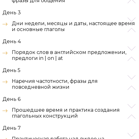
фразы для общения
День 3
Дни недели, месяцы и даты, настоящее время
и основные глаголы
День 4
Порядок слов в английском предложении,
предлоги in | on | at
День 5
Наречия частотности, фразы для
повседневной жизни
День 6
Прошедшее время и практика создания
глагольных конструкций
День 7
Практическая работа над видео на