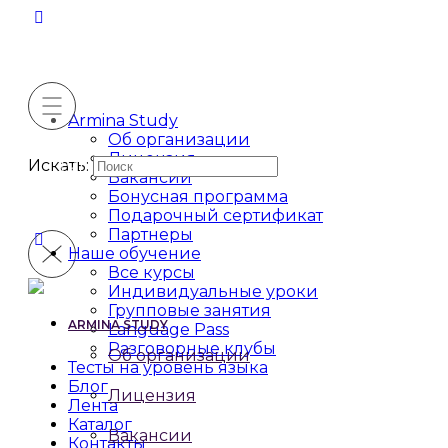
Armina Study
Об организации
Лицензия
Искать:
Вакансии
Бонусная программа
Подарочный сертификат
Партнеры
Наше обучение
Все курсы
Индивидуальные уроки
Групповые занятия
ARMINA STUDY
Language Pass
Разговорные клубы
Об организации
Тесты на уровень языка
Блог
Лицензия
Лента
Каталог
Вакансии
Контакты