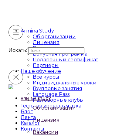
Armina Study
Об организации
Лицензия
Вакансии
Искать:
Бонусная программа
Подарочный сертификат
Партнеры
Наше обучение
Все курсы
Индивидуальные уроки
Групповые занятия
Language Pass
ARMINA STUDY
Разговорные клубы
Тесты на уровень языка
Об организации
Блог
Лента
Лицензия
Каталог
Контакты
Вакансии