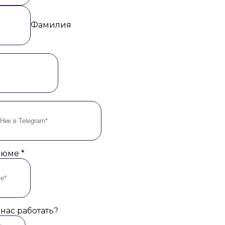
Фамилия
езюме
*
 нас работать?