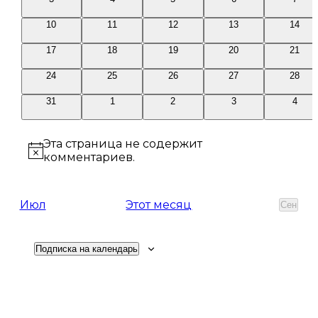
мероприятий
мероприятий
мероприятий
мероприятий
мероп
0
0
0
0
0
10
11
12
13
14
мероприятий
мероприятий
мероприятий
мероприятий
мероп
0
0
0
0
0
17
18
19
20
21
мероприятий
мероприятий
мероприятий
мероприятий
мероп
0
0
0
0
0
24
25
26
27
28
мероприятий
мероприятий
мероприятий
мероприятий
мероп
0
0
0
0
0
31
1
2
3
4
мероприятий
мероприятий
мероприятий
мероприятий
мероп
Эта страница не содержит
Заметка
комментариев.
Июл
Этот месяц
Сен
Подписка на календарь