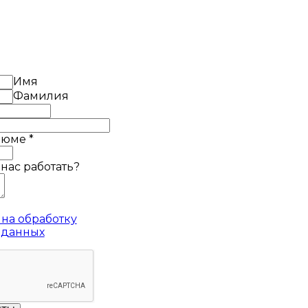
Имя
Фамилия
езюме
*
 нас работать?
на обработку
 данных