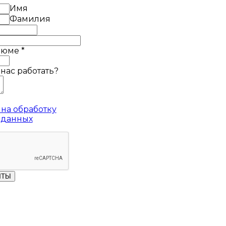
Имя
Фамилия
езюме
*
 нас работать?
на обработку
 данных
ЧТЫ