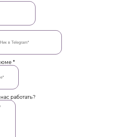
езюме
*
 нас работать?