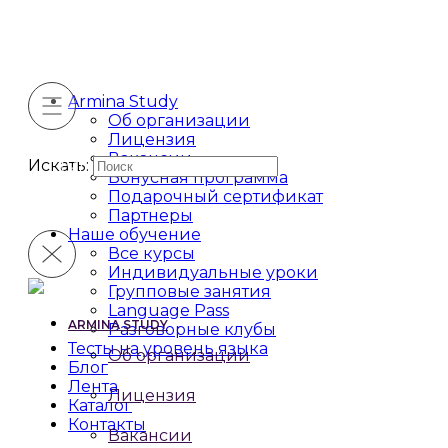
Armina Study
Об организации
Лицензия
Вакансии
Искать:
Бонусная программа
Подарочный сертификат
Партнеры
Наше обучение
Все курсы
Индивидуальные уроки
Групповые занятия
Language Pass
ARMINA STUDY
Разговорные клубы
Тесты на уровень языка
Об организации
Блог
Лента
Лицензия
Каталог
Контакты
Вакансии