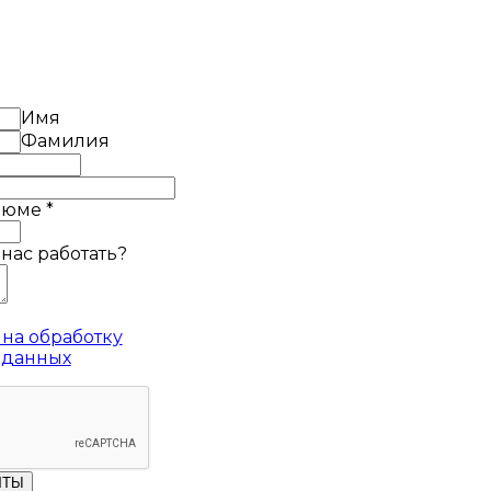
Имя
Фамилия
езюме
*
 нас работать?
на обработку
 данных
ЧТЫ