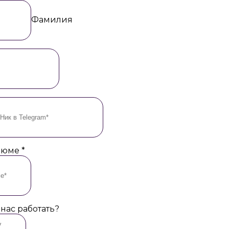
Фамилия
езюме
*
 нас работать?