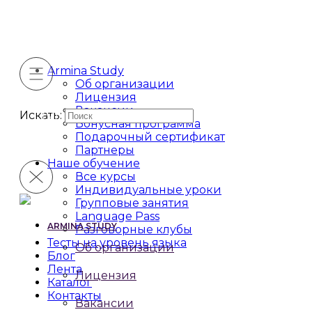
Armina Study
Об организации
Лицензия
Вакансии
Искать:
Бонусная программа
Подарочный сертификат
Партнеры
Наше обучение
Все курсы
Индивидуальные уроки
Групповые занятия
Language Pass
ARMINA STUDY
Разговорные клубы
Тесты на уровень языка
Об организации
Блог
Лента
Лицензия
Каталог
Контакты
Вакансии