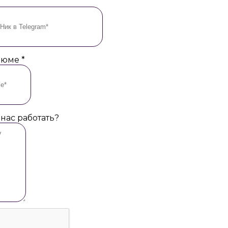
езюме
*
 нас работать?