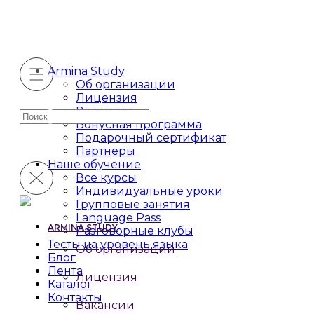
Armina Study
Об организации
Лицензия
Вакансии
Искать:
Бонусная программа
Подарочный сертификат
Партнеры
Наше обучение
Все курсы
Индивидуальные уроки
Групповые занятия
Language Pass
ARMINA STUDY
Разговорные клубы
Тесты на уровень языка
Об организации
Блог
Лента
Лицензия
Каталог
Контакты
Вакансии