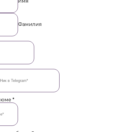
Имя
Фамилия
езюме
*