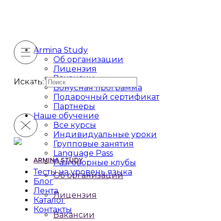
Armina Study
Об организации
Лицензия
Вакансии
Искать:
Бонусная программа
Подарочный сертификат
Партнеры
Наше обучение
Все курсы
Индивидуальные уроки
Групповые занятия
Language Pass
ARMINA STUDY
Разговорные клубы
Тесты на уровень языка
Об организации
Блог
Лента
Лицензия
Каталог
Контакты
Вакансии