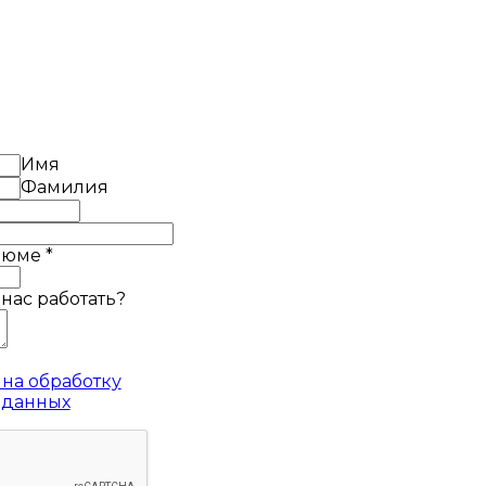
Имя
Фамилия
езюме
*
 нас работать?
на обработку
 данных