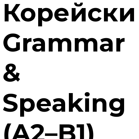
Корейски
Grammar
&
Speaking
(A2–B1)