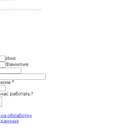
ельные для заполнения
Имя
Фамилия
езюме
*
 нас работать?
на обработку
 данных