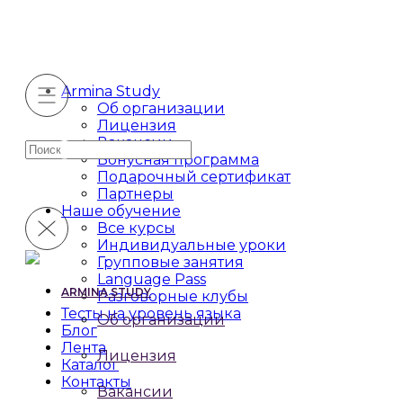
Armina Study
Об организации
Лицензия
Вакансии
Искать:
Бонусная программа
Подарочный сертификат
Партнеры
Наше обучение
Все курсы
Индивидуальные уроки
Групповые занятия
Language Pass
ARMINA STUDY
Разговорные клубы
Тесты на уровень языка
Об организации
Блог
Лента
Лицензия
Каталог
Контакты
Вакансии