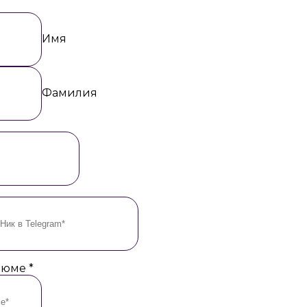
Имя
Фамилия
езюме
*