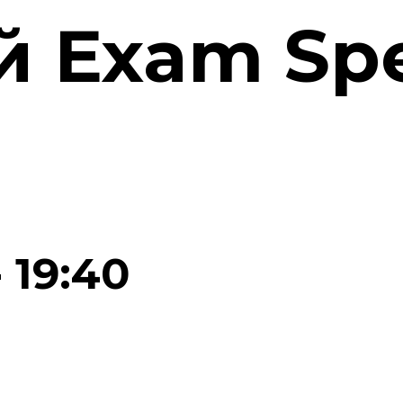
й Exam Sp
-
19:40