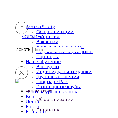
Armina Study
Об организации
КОРЗИНА
Лицензия
Вакансии
Бонусная программа
Искать:
Подарочный сертификат
Партнеры
Наше обучение
Все курсы
Индивидуальные уроки
Групповые занятия
Language Pass
Разговорные клубы
Тесты на уровень языка
ARMINA STUDY
Блог
Об организации
Лента
Каталог
Лицензия
Контакты