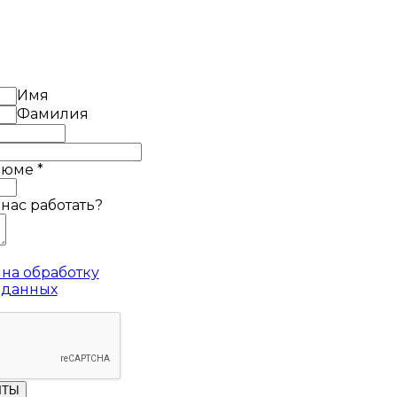
Имя
Фамилия
езюме
*
 нас работать?
на обработку
 данных
ЧТЫ