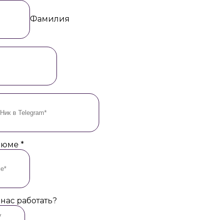
Фамилия
езюме
*
 нас работать?