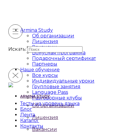
Armina Study
Об организации
Лицензия
Вакансии
Искать:
Бонусная программа
Подарочный сертификат
Партнеры
Наше обучение
Все курсы
Индивидуальные уроки
Групповые занятия
Language Pass
ARMINA STUDY
Разговорные клубы
Тесты на уровень языка
Об организации
Блог
Лента
Лицензия
Каталог
Контакты
Вакансии