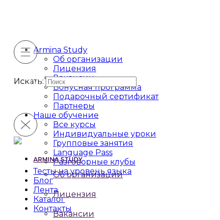
Armina Study
Об организации
Лицензия
Вакансии
Искать:
Бонусная программа
Подарочный сертификат
Партнеры
Наше обучение
Все курсы
Индивидуальные уроки
Групповые занятия
Language Pass
ARMINA STUDY
Разговорные клубы
Тесты на уровень языка
Об организации
Блог
Лента
Лицензия
Каталог
Контакты
Вакансии