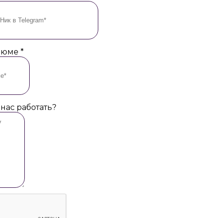
езюме
*
 нас работать?