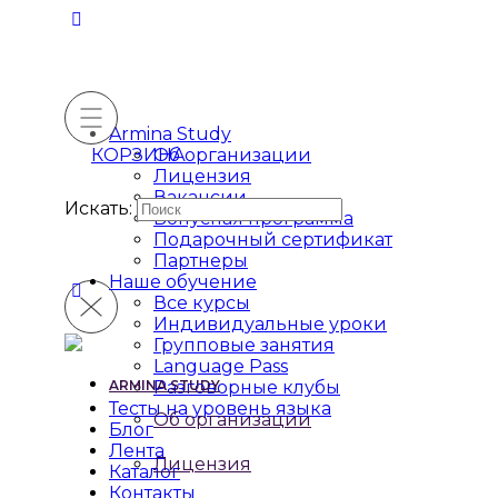
Armina Study
КОРЗИНА
Об организации
Лицензия
Вакансии
Искать:
Бонусная программа
Подарочный сертификат
Партнеры
Наше обучение
Все курсы
Индивидуальные уроки
Групповые занятия
Language Pass
ARMINA STUDY
Разговорные клубы
Тесты на уровень языка
Об организации
Блог
Лента
Лицензия
Каталог
Контакты