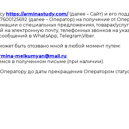
есу
https://arminastudy.com/
(далее – Сайт) и его по
47600125692
(далее – Оператор) на получение от Оп
формации о специальных предложениях, товарах/услу
ий на электронную почту, телефонных звонков на у
ообщений в WhatsApp, Telegram,Viber.
может быть отозвано мной в любой момент путем:
rmina-melkumyan@mail.ru
;
мся в полученном письме (при наличии).
я Оператору до даты прекращения Оператором ста