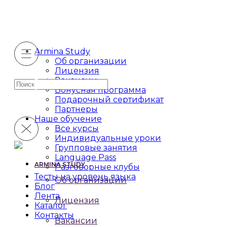
Armina Study
Об организации
Лицензия
Вакансии
Искать:
Бонусная программа
Подарочный сертификат
Партнеры
Наше обучение
Все курсы
Индивидуальные уроки
Групповые занятия
Language Pass
ARMINA STUDY
Разговорные клубы
Тесты на уровень языка
Об организации
Блог
Лента
Лицензия
Каталог
Контакты
Вакансии