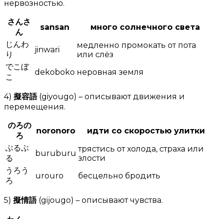
нервозностью.
さんさ
sansan
много солнечного света
ん
じんわ
медленно промокать от пота
jinwari
り
или слёз
でこぼ
dekoboko
неровная земля
こ
4)
擬容語
(giyougo) – описывают движения и
перемещения.
のろの
noronoro
идти со скоростью улитки
ろ
ぶるぶ
трястись от холода, страха или
buruburu
る
злости
うろう
urouro
бесцельно бродить
ろ
5)
擬情語
(gijougo) – описывают чувства.