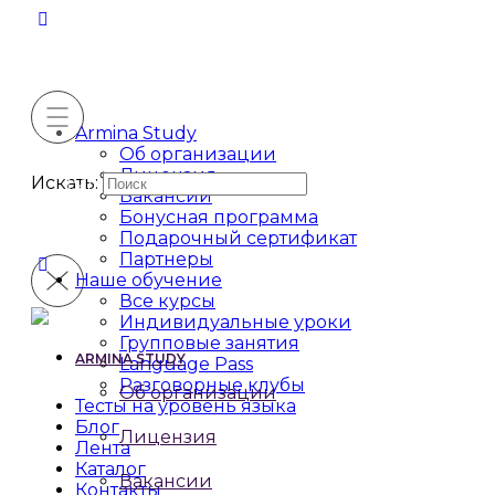
Armina Study
Об организации
Лицензия
Искать:
Вакансии
Бонусная программа
Подарочный сертификат
Партнеры
Наше обучение
Все курсы
Индивидуальные уроки
Групповые занятия
ARMINA STUDY
Language Pass
Разговорные клубы
Об организации
Тесты на уровень языка
Блог
Лицензия
Лента
Каталог
Вакансии
Контакты