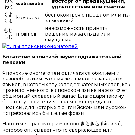
わく
восторг от предвкушения,
wakuwaku
わく
удовольствия или счастья
くよ
беспокоиться о прошлом или из-
kuyokuyo
くよ
за мелочей
невозможность принять
もじ
mojimoji
решение из-за стыда или
もじ
смущения
Богатство японской звукоподражательной
лексики
Японские ономатопеи отличаются обилием и
разнообразием. В отличие от многих западных
языков, в которых звукоподражательных слов, как
правило, немного, в японском языке на этот счет
обширный словарный запас. Благодаря такому
богатству носители языка могут передавать
нюансы, для которых в английском или русском
потребовались бы целые фразы.
Например, рассмотрим слово
きらきら
(kirakira),
которое описывает что-то сверкающее или