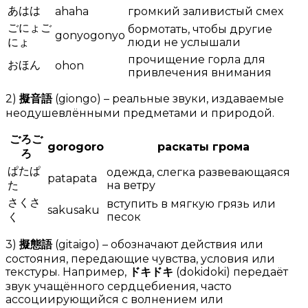
あはは
ahaha
громкий заливистый смех
ごにょご
бормотать, чтобы другие
gonyogonyo
にょ
люди не услышали
прочищение горла для
おほん
ohon
привлечения внимания
2)
擬音語
(giongo) – реальные звуки, издаваемые
неодушевлёнными предметами и природой.
ごろご
gorogoro
раскаты грома
ろ
ぱたぱ
одежда, слегка развевающаяся
patapata
た
на ветру
さくさ
вступить в мягкую грязь или
sakusaku
く
песок
3)
擬態語
(gitaigo) – обозначают действия или
состояния, передающие чувства, условия или
текстуры. Например,
ドキドキ
(dokidoki) передаёт
звук учащённого сердцебиения, часто
ассоциирующийся с волнением или