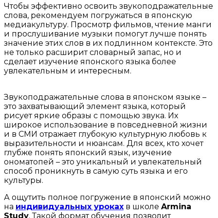
Чтобы эффективно освоить звукоподражательные
слова, рекомендуем погружаться в японскую
медиакультуру. Просмотр фильмов, чтение манги
и прослушивание музыки помогут лучше понять
значение этих слов в их подлинном контексте. Это
не только расширит словарный запас, но и
сделает изучение японского языка более
увлекательным и интересным.
Звукоподражательные слова в японском языке –
это захватывающий элемент языка, который
рисует яркие образы с помощью звука. Их
широкое использование в повседневной жизни
и в СМИ отражает глубокую культурную любовь к
выразительности и нюансам. Для всех, кто хочет
глубже понять японский язык, изучение
ономатопей – это уникальный и увлекательный
способ проникнуть в самую суть языка и его
культуры.
А ощутить полное погружение в японский можно
на
индивидуальных уроках
в школе
Armina
Study
. Такой формат обучения позволит