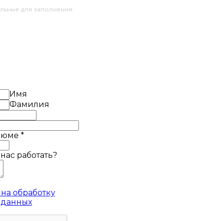
ельные для заполнения
Имя
Фамилия
езюме
*
 нас работать?
на обработку
 данных