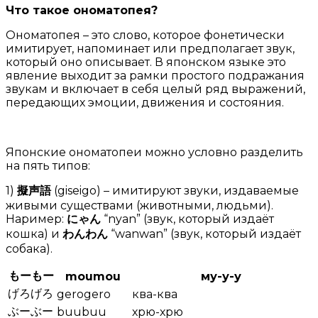
Что такое ономатопея?
Ономатопея – это слово, которое фонетически
имитирует, напоминает или предполагает звук,
который оно описывает. В японском языке это
явление выходит за рамки простого подражания
звукам и включает в себя целый ряд выражений,
передающих эмоции, движения и состояния.
Японские ономатопеи можно условно разделить
на пять типов:
1)
擬声語
(giseigo) – имитируют звуки, издаваемые
живыми существами (животными, людьми).
Наример:
にゃん
“nyan” (звук, который издаёт
кошка) и
わんわん
“wanwan” (звук, который издаёт
собака).
もーもー
moumou
му-у-у
げろげろ
gerogero
ква-ква
ぶーぶー
buubuu
хрю-хрю