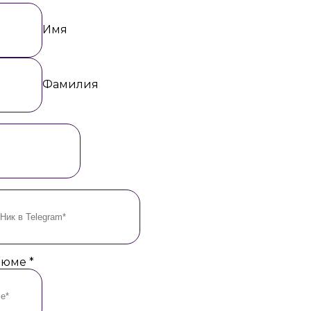
Имя
Фамилия
езюме
*