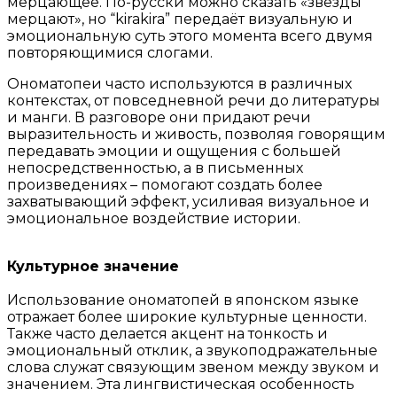
мерцающее. По-русски можно сказать «звёзды
мерцают», но “kirakira” передаёт визуальную и
эмоциональную суть этого момента всего двумя
повторяющимися слогами.
Ономатопеи часто используются в различных
контекстах, от повседневной речи до литературы
и манги. В разговоре они придают речи
выразительность и живость, позволяя говорящим
передавать эмоции и ощущения с большей
непосредственностью, а в письменных
произведениях – помогают создать более
захватывающий эффект, усиливая визуальное и
эмоциональное воздействие истории.
Культурное значение
Использование ономатопей в японском языке
отражает более широкие культурные ценности.
Также часто делается акцент на тонкость и
эмоциональный отклик, а звукоподражательные
слова служат связующим звеном между звуком и
значением. Эта лингвистическая особенность