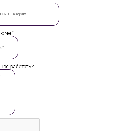
езюме
*
 нас работать?