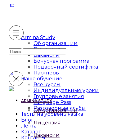
Armina Study
Об организации
Лицензия
Искать:
Вакансии
Бонусная программа
Подарочный сертификат
Партнеры
Наше обучение
Все курсы
Индивидуальные уроки
Групповые занятия
ARMINA STUDY
Language Pass
Разговорные клубы
Об организации
Тесты на уровень языка
Блог
Лицензия
Лента
Каталог
Вакансии
Контакты