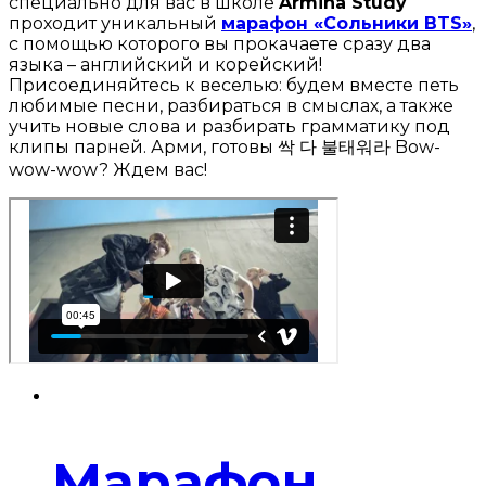
специально для вас в школе
Armina Study
проходит уникальный
марафон «Сольники BTS
»
,
с помощью которого вы прокачаете сразу два
языка – английский и корейский!
Присоединяйтесь к веселью: будем вместе петь
любимые песни, разбираться в смыслах, а также
учить новые слова и разбирать грамматику под
клипы парней. Арми, готовы 싹 다 불태워라 Bow-
wow-wow? Ждем вас!
Марафон