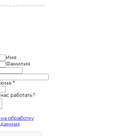
ельные для заполнения
Имя
Фамилия
езюме
*
 нас работать?
на обработку
 данных