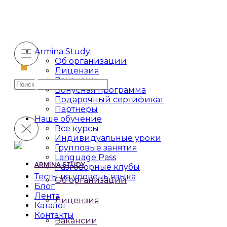
Armina Study
Об организации
Лицензия
Вакансии
Искать:
Бонусная программа
Подарочный сертификат
Партнеры
Наше обучение
Все курсы
Индивидуальные уроки
Групповые занятия
Language Pass
ARMINA STUDY
Разговорные клубы
Тесты на уровень языка
Об организации
Блог
Лента
Лицензия
Каталог
Контакты
Вакансии