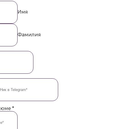
Имя
Фамилия
езюме
*