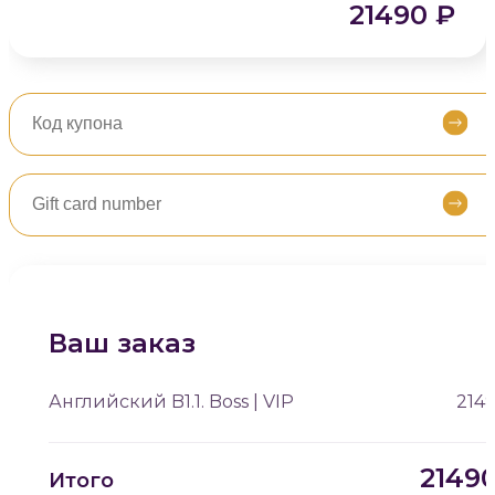
21490
₽
Ваш заказ
Английский B1.1. Boss | VIP
214
2149
Итого