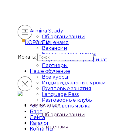
Armina Study
Об организации
КОРЗИНА
Лицензия
Вакансии
Бонусная программа
Искать:
Подарочный сертификат
Партнеры
Наше обучение
Все курсы
Индивидуальные уроки
Групповые занятия
Language Pass
Разговорные клубы
Тесты на уровень языка
ARMINA STUDY
Блог
Об организации
Лента
Каталог
Лицензия
Контакты