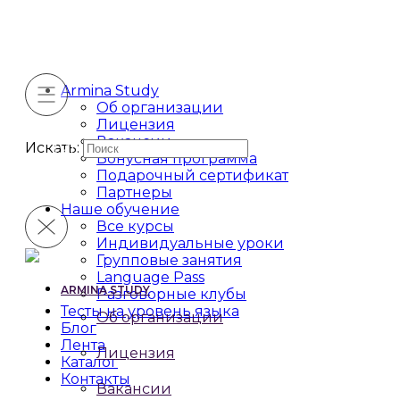
Armina Study
Об организации
Лицензия
Вакансии
Искать:
Бонусная программа
Подарочный сертификат
Партнеры
Наше обучение
Все курсы
Индивидуальные уроки
Групповые занятия
Language Pass
ARMINA STUDY
Разговорные клубы
Тесты на уровень языка
Об организации
Блог
Лента
Лицензия
Каталог
Контакты
Вакансии