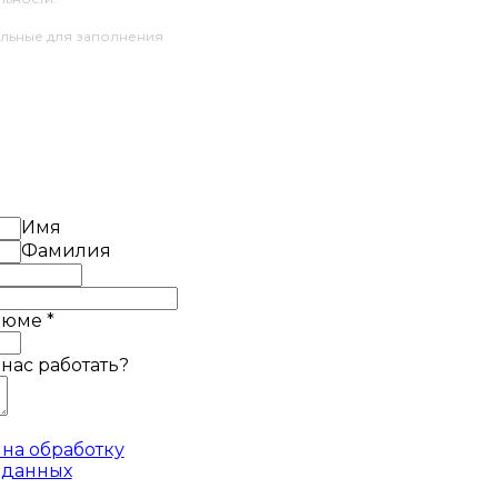
ельные для заполнения
Имя
Фамилия
езюме
*
 нас работать?
на обработку
 данных