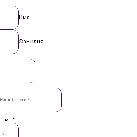
Имя
Фамилия
езюме
*