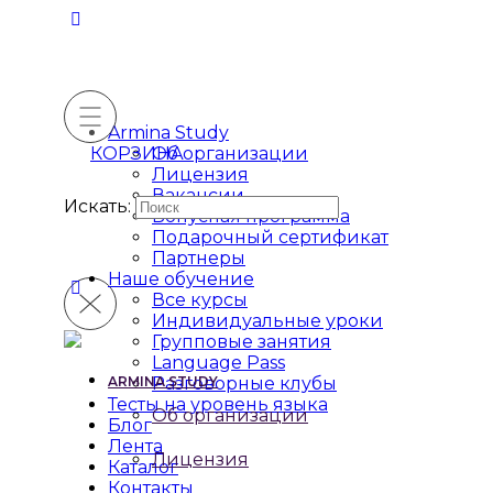
Armina Study
КОРЗИНА
Об организации
Лицензия
Вакансии
Искать:
Бонусная программа
Подарочный сертификат
Партнеры
Наше обучение
Все курсы
Индивидуальные уроки
Групповые занятия
Language Pass
ARMINA STUDY
Разговорные клубы
Тесты на уровень языка
Об организации
Блог
Лента
Лицензия
Каталог
Контакты